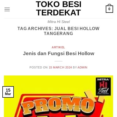
TOKO BESI
Skip
0
to
TERDEKAT
content
Mitra Hi Steel
TAG ARCHIVES:
JUAL BESI HOLLOW
TANGERANG
ARTIKEL
Jenis dan Fungsi Besi Hollow
POSTED ON
15 MARCH 2024
BY
ADMIN
15
Mar