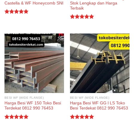
Castella & WF Honeycomb SNI
Stok Lengkap dan Harga
Terbaik
Rated
5.00
out of 5
Rated
5.00
out of 5
BESI WF (WIDE FLANGE)
BESI WF (WIDE FLANGE)
Harga Besi WF 150 Toko Besi
Harga Besi WF GG l LS Toko
Terdekat 0812 990 76453
Besi Terdekat 0812 990 76453
Rated
5.00
Rated
5.00
out of 5
out of 5