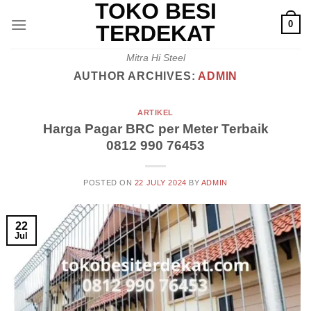
TOKO BESI
Skip
0
to
TERDEKAT
content
Mitra Hi Steel
AUTHOR ARCHIVES:
ADMIN
ARTIKEL
Harga Pagar BRC per Meter Terbaik
0812 990 76453
POSTED ON
22 JULY 2024
BY
ADMIN
22
Jul