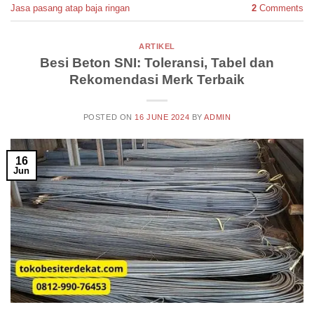
Jasa pasang atap baja ringan
2
Comments
ARTIKEL
Besi Beton SNI: Toleransi, Tabel dan
Rekomendasi Merk Terbaik
POSTED ON
16 JUNE 2024
BY
ADMIN
16
Jun