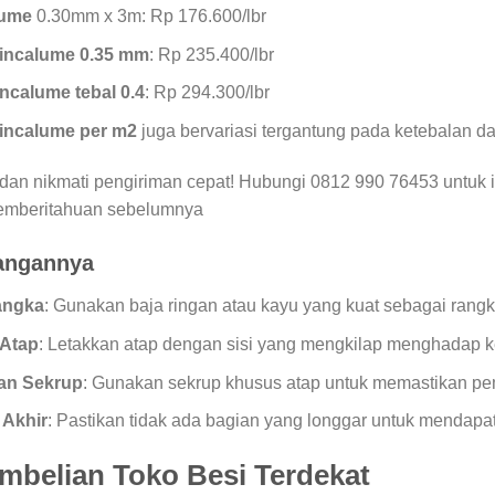
lume
0.30mm x 3m: Rp 176.600/lbr
Zincalume 0.35 mm
: Rp 235.400/lbr
ncalume tebal 0.4
: Rp 294.300/lbr
incalume per m2
juga bervariasi tergantung pada ketebalan da
an nikmati pengiriman cepat! Hubungi 0812 990 76453 untuk in
emberitahuan sebelumnya
angannya
angka
: Gunakan baja ringan atau kayu yang kuat sebagai rangk
Atap
: Letakkan atap dengan sisi yang mengkilap menghadap ke
an Sekrup
: Gunakan sekrup khusus atap untuk memastikan p
 Akhir
: Pastikan tidak ada bagian yang longgar untuk mendapa
mbelian Toko Besi Terdekat