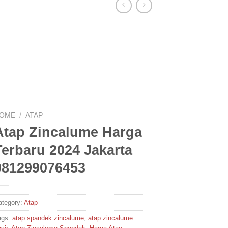
OME
/
ATAP
Atap Zincalume Harga
Terbaru 2024 Jakarta
081299076453
ategory:
Atap
ags:
atap spandek zincalume
,
atap zincalume