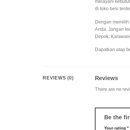
melayani kebutuh
di toko besi ter
Dengan memilih 
Anda. Jangan lew
Depok, Karawang
Dapatkan atap b
Reviews
REVIEWS (0)
There are no rev
Be the f
Your rating
*