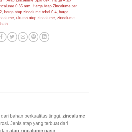
sir
,
Atap Zincalume Spandek
,
Harga Atap
incalume 0.35 mm
,
Harga Atap Zincalume per
2
,
harga atap zincalume tebal 0.4
,
harga
incalume
,
ukuran atap zincalume
,
zincalume
dalah
dari bahan berkualitas tinggi,
zincalume
si. Jenis atap yang terbuat dari
dan
atap zincalume pasir
.