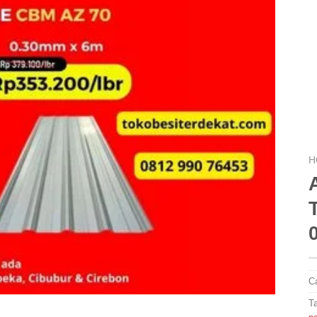
H
C
T