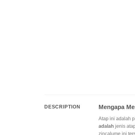
Mengapa Mem
DESCRIPTION
Atap ini adalah 
adalah
jenis ata
zincalume ini te