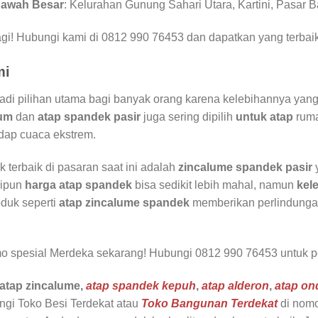
awah Besar
: Kelurahan Gunung Sahari Utara, Kartini, Pasar 
agi! Hubungi kami di 0812 990 76453 dan dapatkan yang terbai
mi
di pilihan utama bagi banyak orang karena kelebihannya yang
lum
dan
atap spandek pasir
juga sering dipilih
untuk atap
ruma
adap cuaca ekstrem.
k terbaik di pasaran saat ini adalah
zincalume spandek pasir
kipun
harga atap spandek
bisa sedikit lebih mahal, namun
kel
oduk seperti
atap zincalume spandek
memberikan perlindungan
o spesial Merdeka sekarang! Hubungi 0812 990 76453 untuk pe
atap zincalume,
atap spandek kepuh
,
atap alderon
,
atap on
gi Toko Besi Terdekat atau
Toko Bangunan Terdekat
di nomo