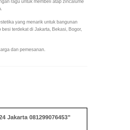
angan ragu untuk membeli atap zincalume
.
estetika yang menarik untuk bangunan
esi terdekat di Jakarta, Bekasi, Bogor,
 harga dan pemesanan.
2024 Jakarta 081299076453”