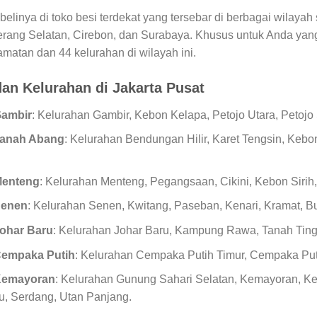
linya di toko besi terdekat yang tersebar di berbagai wilayah 
ang Selatan, Cirebon, dan Surabaya. Khusus untuk Anda yang 
atan dan 44 kelurahan di wilayah ini.
an Kelurahan di Jakarta Pusat
ambir
: Kelurahan Gambir, Kebon Kelapa, Petojo Utara, Petojo 
anah Abang
: Kelurahan Bendungan Hilir, Karet Tengsin, Keb
Menteng
: Kelurahan Menteng, Pegangsaan, Cikini, Kebon Sirih
Senen
: Kelurahan Senen, Kwitang, Paseban, Kenari, Kramat, B
ohar Baru
: Kelurahan Johar Baru, Kampung Rawa, Tanah Tingg
empaka Putih
: Kelurahan Cempaka Putih Timur, Cempaka Puti
Kemayoran
: Kelurahan Gunung Sahari Selatan, Kemayoran, K
, Serdang, Utan Panjang.