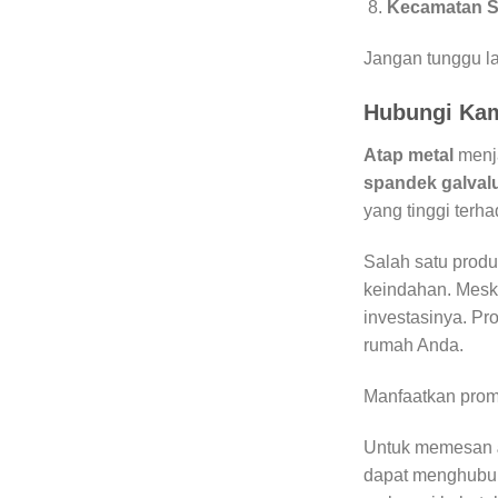
Kecamatan S
Jangan tunggu l
Hubungi Ka
Atap metal
menja
spandek galva
yang tinggi terh
Salah satu produ
keindahan. Mes
investasinya. Pr
rumah Anda.
Manfaatkan prom
Untuk memesan
dapat menghubun