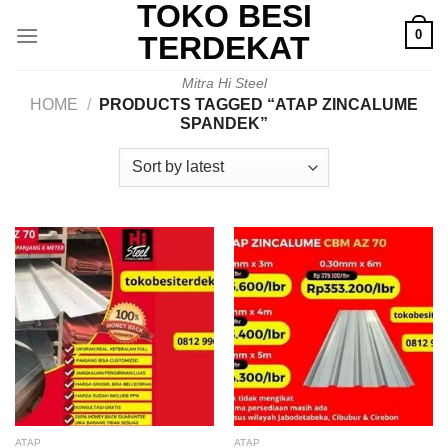
TOKO BESI
Skip
0
to
TERDEKAT
content
Mitra Hi Steel
HOME
/
PRODUCTS TAGGED “ATAP ZINCALUME
SPANDEK”
ATAP
ATAP