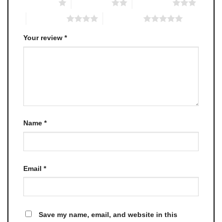
1 of 5 stars
2 of 5 stars
3 of 5 stars
4 of 5 stars
5 of 5 stars
Your review
*
Name
*
Email
*
Save my name, email, and website in this