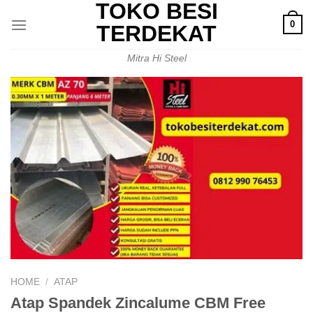
TOKO BESI
Skip
0
to
TERDEKAT
content
Mitra Hi Steel
HOME
/
ATAP
Atap Spandek Zincalume CBM Free