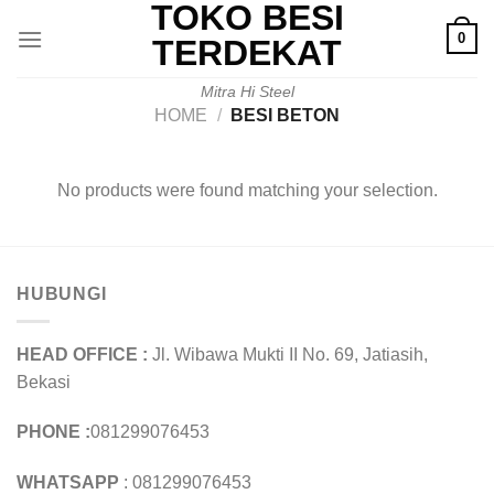
TOKO BESI
Skip
0
to
TERDEKAT
content
Mitra Hi Steel
HOME
/
BESI BETON
No products were found matching your selection.
HUBUNGI
HEAD OFFICE :
Jl. Wibawa Mukti II No. 69, Jatiasih,
Bekasi
PHONE :
081299076453
WHATSAPP
: 081299076453