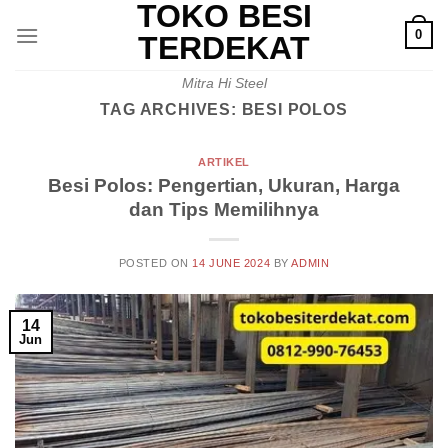
TOKO BESI
Skip
0
to
TERDEKAT
content
Mitra Hi Steel
TAG ARCHIVES:
BESI POLOS
ARTIKEL
Besi Polos: Pengertian, Ukuran, Harga
dan Tips Memilihnya
POSTED ON
14 JUNE 2024
BY
ADMIN
14
Jun