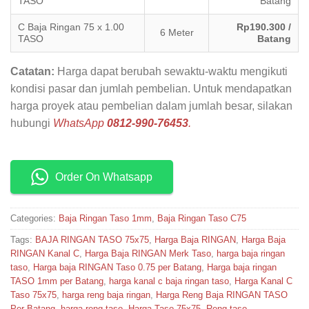
TASO
Batang
C Baja Ringan 75 x 1.00
Rp190.300 /
6 Meter
TASO
Batang
Catatan:
Harga dapat berubah sewaktu-waktu mengikuti
kondisi pasar dan jumlah pembelian. Untuk mendapatkan
harga proyek atau pembelian dalam jumlah besar, silakan
hubungi
WhatsApp
0812-990-76453
.
Order On Whatsapp
Categories:
Baja Ringan Taso 1mm
,
Baja Ringan Taso C75
Tags:
BAJA RINGAN TASO 75x75
,
Harga Baja RINGAN
,
Harga Baja
RINGAN Kanal C
,
Harga Baja RINGAN Merk Taso
,
harga baja ringan
taso
,
Harga baja RINGAN Taso 0.75 per Batang
,
Harga baja ringan
TASO 1mm per Batang
,
harga kanal c baja ringan taso
,
Harga Kanal C
Taso 75x75
,
harga reng baja ringan
,
Harga Reng Baja RINGAN TASO
Per Batang
,
harga reng taso
,
Harga Taso 75x75
,
Reng taso