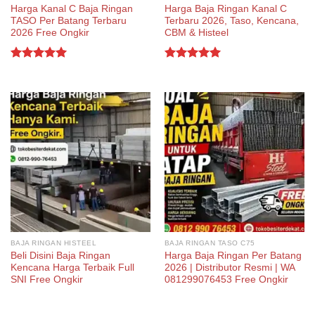
Harga Kanal C Baja Ringan
Harga Baja Ringan Kanal C
TASO Per Batang Terbaru
Terbaru 2026, Taso, Kencana,
2026 Free Ongkir
CBM & Histeel
Rated
5.00
Rated
5.00
out of 5
out of 5
BAJA RINGAN HISTEEL
BAJA RINGAN TASO C75
Beli Disini Baja Ringan
Harga Baja Ringan Per Batang
Kencana Harga Terbaik Full
2026 | Distributor Resmi | WA
SNI Free Ongkir
081299076453 Free Ongkir