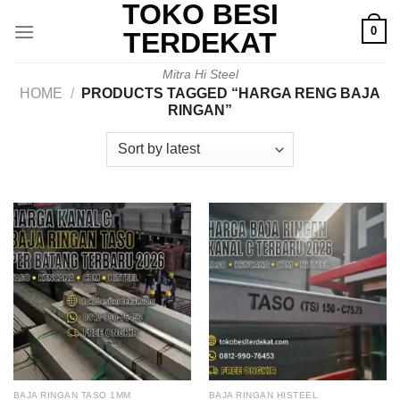
TOKO BESI
Skip
0
to
TERDEKAT
content
Mitra Hi Steel
HOME
/
PRODUCTS TAGGED “HARGA RENG BAJA
RINGAN”
BAJA RINGAN TASO 1MM
BAJA RINGAN HISTEEL