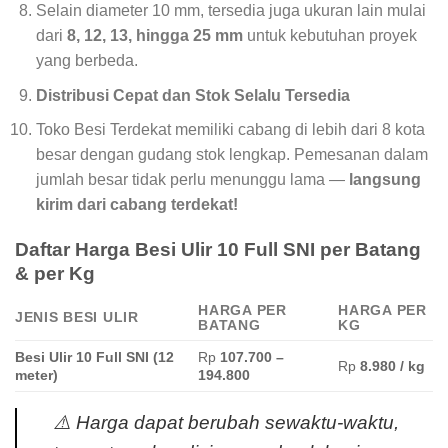
Selain diameter 10 mm, tersedia juga ukuran lain mulai
dari
8, 12, 13, hingga 25 mm
untuk kebutuhan proyek
yang berbeda.
Distribusi Cepat dan Stok Selalu Tersedia
Toko Besi Terdekat memiliki cabang di lebih dari 8 kota
besar dengan gudang stok lengkap. Pemesanan dalam
jumlah besar tidak perlu menunggu lama —
langsung
kirim dari cabang terdekat!
Daftar Harga Besi Ulir 10 Full SNI per Batang
& per Kg
HARGA PER
HARGA PER
JENIS BESI ULIR
BATANG
KG
Besi Ulir 10 Full SNI (12
Rp
107.700 –
Rp
8.980 / kg
meter)
194.800
⚠️
Harga dapat berubah sewaktu-waktu,