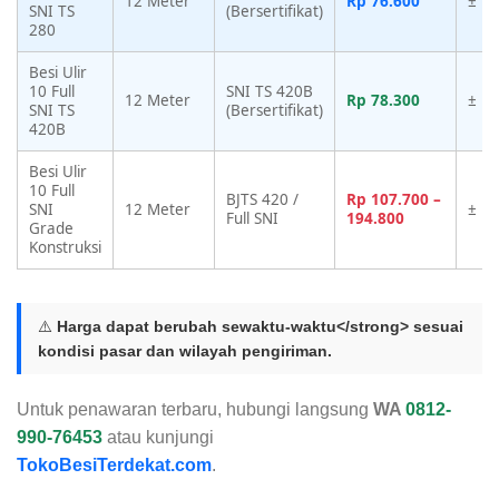
12 Meter
Rp 76.600
± Rp
SNI TS
(Bersertifikat)
280
Besi Ulir
10 Full
SNI TS 420B
12 Meter
Rp 78.300
± Rp
SNI TS
(Bersertifikat)
420B
Besi Ulir
10 Full
BJTS 420 /
Rp 107.700 –
SNI
12 Meter
± Rp
Full SNI
194.800
Grade
Konstruksi
⚠️
Harga dapat berubah sewaktu-waktu</strong> sesuai
kondisi pasar dan wilayah pengiriman.
Untuk penawaran terbaru, hubungi langsung
WA
0812-
990-76453
atau kunjungi
TokoBesiTerdekat.com
.