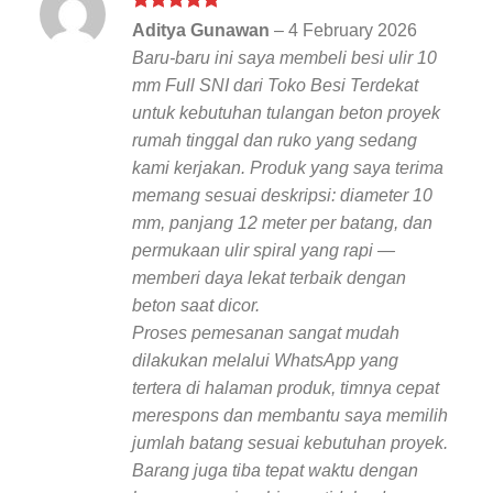
Rated
5
Aditya Gunawan
–
4 February 2026
out of 5
Baru-baru ini saya membeli besi ulir 10
mm Full SNI dari Toko Besi Terdekat
untuk kebutuhan tulangan beton proyek
rumah tinggal dan ruko yang sedang
kami kerjakan. Produk yang saya terima
memang sesuai deskripsi: diameter 10
mm, panjang 12 meter per batang, dan
permukaan ulir spiral yang rapi —
memberi daya lekat terbaik dengan
beton saat dicor.
Proses pemesanan sangat mudah
dilakukan melalui WhatsApp yang
tertera di halaman produk, timnya cepat
merespons dan membantu saya memilih
jumlah batang sesuai kebutuhan proyek.
Barang juga tiba tepat waktu dengan