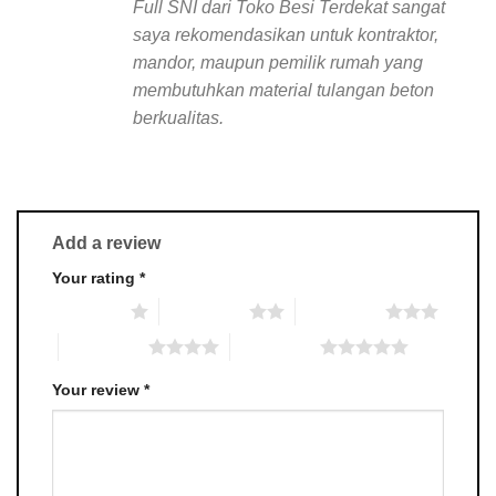
Full SNI dari Toko Besi Terdekat sangat
saya rekomendasikan untuk kontraktor,
mandor, maupun pemilik rumah yang
membutuhkan material tulangan beton
berkualitas.
Add a review
Your rating
*
1 of 5 stars
2 of 5 stars
3 of 5 stars
4 of 5 stars
5 of 5 stars
Your review
*