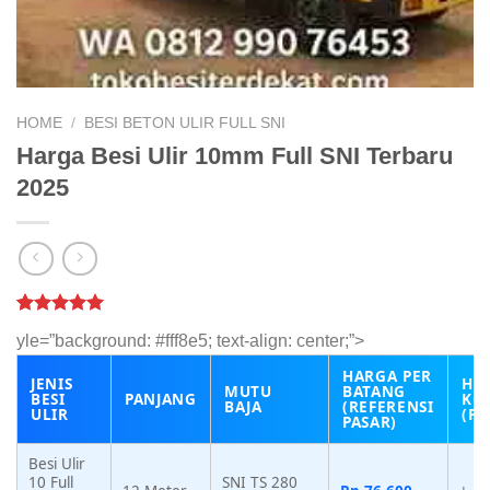
HOME
/
BESI BETON ULIR FULL SNI
Harga Besi Ulir 10mm Full SNI Terbaru
2025
Rated
1
5.00
yle=”background: #fff8e5; text-align: center;”>
out of 5
based on
HARGA PER
customer
JENIS
HA
MUTU
BATANG
rating
BESI
PANJANG
KG
BAJA
(REFERENSI
ULIR
(PE
PASAR)
Besi Ulir
10 Full
SNI TS 280