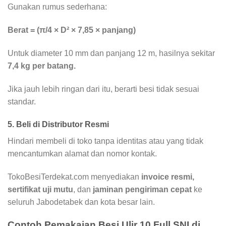
Gunakan rumus sederhana:
Berat = (π/4 × D² × 7,85 × panjang)
Untuk diameter 10 mm dan panjang 12 m, hasilnya sekitar
7,4 kg per batang.
Jika jauh lebih ringan dari itu, berarti besi tidak sesuai
standar.
5. Beli di Distributor Resmi
Hindari membeli di toko tanpa identitas atau yang tidak
mencantumkan alamat dan nomor kontak.
TokoBesiTerdekat.com menyediakan
invoice resmi,
sertifikat uji mutu
, dan
jaminan pengiriman cepat
ke
seluruh Jabodetabek dan kota besar lain.
Contoh Pemakaian Besi Ulir 10 Full SNI di