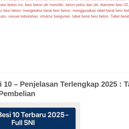
besi beton sni
,
besi beton ulir memiliki
,
beton polos dan ulir
,
diameter besi 10
is besi beton
,
mengetahui berat besi beton
,
menggunakan tabel berat besi be
satu
,
sesuai kebutuhan
,
struktur bangunan
,
tabel berat besi beton
,
Tabel berat
i 10 – Penjelasan Terlengkap 2025 : 
Pembelian