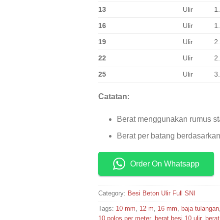
13
Ulir
1
16
Ulir
1
19
Ulir
2
22
Ulir
2
25
Ulir
3
Catatan:
Berat menggunakan rumus sta
Berat per batang berdasarkan
Order On Whatsapp
Category:
Besi Beton Ulir Full SNI
Tags:
10 mm
,
12 m
,
16 mm
,
baja tulangan
10 polos per meter
,
berat besi 10 ulir
,
berat