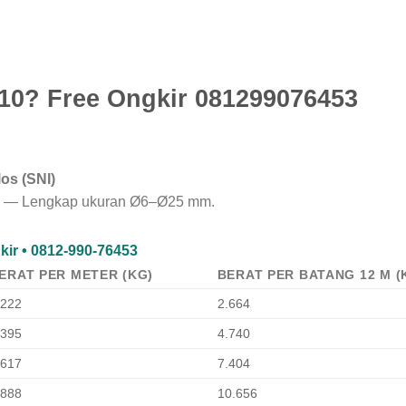
 10? Free Ongkir 081299076453
los (SNI)
SNI — Lengkap ukuran Ø6–Ø25 mm.
kir • 0812-990-76453
ERAT PER METER (KG)
BERAT PER BATANG 12 M (
.222
2.664
.395
4.740
.617
7.404
.888
10.656