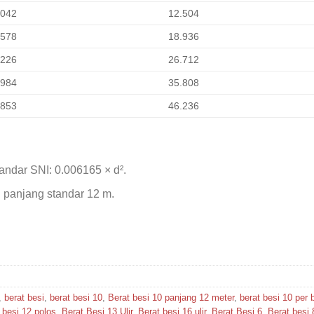
.042
12.504
.578
18.936
.226
26.712
.984
35.808
.853
46.236
ndar SNI: 0.006165 × d².
 panjang standar 12 m.
,
berat besi
,
berat besi 10
,
Berat besi 10 panjang 12 meter
,
berat besi 10 per 
 besi 12 polos
,
Berat Besi 13 Ulir
,
Berat besi 16 ulir
,
Berat Besi 6
,
Berat besi 