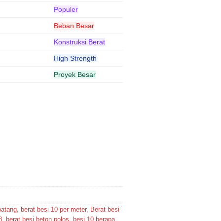
Populer
Beban Besar
Konstruksi Berat
High Strength
Proyek Besar
batang
,
berat besi 10 per meter
,
Berat besi
8
,
berat besi beton polos
,
besi 10 berapa