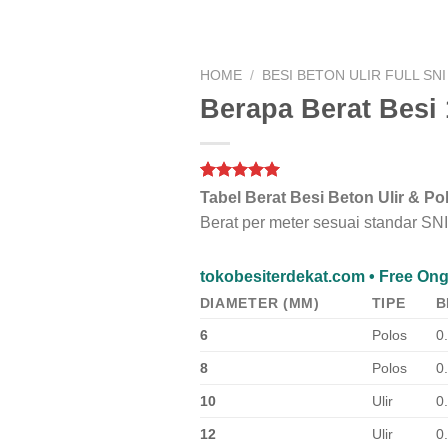
HOME
/
BESI BETON ULIR FULL SNI
Berapa Berat Besi
Rated
1
5.00
Tabel Berat Besi Beton Ulir & Po
out of 5
Berat per meter sesuai standar 
based on
customer
rating
tokobesiterdekat.com • Free Ong
DIAMETER (MM)
TIPE
B
6
Polos
0
8
Polos
0
10
Ulir
0
12
Ulir
0