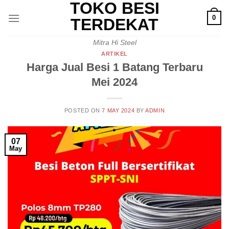
TOKO BESI
Skip
0
to
TERDEKAT
content
Mitra Hi Steel
ARTIKEL
Harga Jual Besi 1 Batang Terbaru
Mei 2024
POSTED ON
7 MAY 2024
BY
ADMIN
07
May