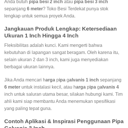
Anda butuh
pipa besi 2 inch
atau
pipa besi 3 inch
sepanjang
6 meter
? Toko Besi Terdekat punya stok
lengkap untuk semua proyek Anda.
Jangkauan Produk Lengkap: Ketersediaan
Ukuran 1 Inch Hingga 4 Inch
Fleksibilitas adalah kunci. Kami mengerti bahwa
kebutuhan di lapangan sangat beragam. Oleh karena itu,
selain ukuran 2 dan 3 inch, kami juga menyediakan
berbagai ukuran lainnya.
Jika Anda mencari h
arga
p
ipa
g
alvanis 1 inch
sepanjang
6 meter
untuk instalasi kecil, atau h
arga
p
ipa
g
alvanis 4
inch untuk saluran utama besar, silakan hubungi kami. Tim
ahli kami siap membantu Anda menemukan spesifikasi
yang paling tepat guna.
Contoh Aplikasi & Inspirasi Penggunaan Pipa