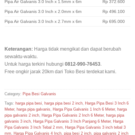
Pipa Air Galvanis 3.0 Inch x 1.5mm x 6m
Rp 372.600
Pipa Air Galvanis 3.0 Inch x 2.0mm x 6m
Rp 496.100
Pipa Air Galvanis 3.0 Inch x 2.7mm x 6m
Rp 695.000
Keterangan:
Harga tidak mengikat dan dapat berubah
sewaktu-waktu.
Untuk harga terkini hubungi
0812-990-76453
.
Free ongkir jarak 20km dari Toko Besi terdekat kami.
Category:
Pipa Besi Galvanis
Tags:
harga pipa besi
,
harga pipa besi 2 inch
,
Harga Pipa Besi 3 Inch 6
Meter
,
harga pipa galvanis
,
Harga Pipa Galvanis 1 Inch 6 Meter
,
harga
pipa galvanis 2 inch
,
Harga Pipa Galvanis 2 Inch 6 Meter
,
harga pipa
galvanis 3 inch
,
Harga Pipa Galvanis 3 Inch Panjang 6 Meter
,
Harga
Pipa Galvanis 3 Inch Tebal 2 mm
,
Harga Pipa Galvanis 3 inch tebal 3
mm
,
Harga Pipa Galvanis 4 Inch
,
pipa besi 2 inch
,
pipa galvanis 2 inch