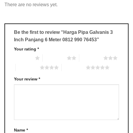
There are no reviews yet.
Be the first to review “Harga Pipa Galvanis 3
Inch Panjang 6 Meter 0812 990 76453”
Your rating
*
1 of 5 stars
2 of 5 stars
3 of 5 stars
4 of 5 stars
5 of 5 stars
Your review
*
Name
*