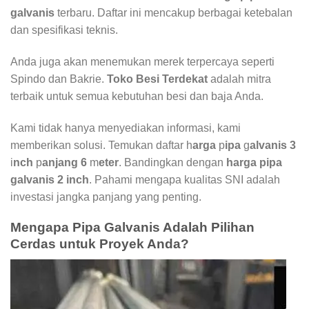
galvanis
terbaru. Daftar ini mencakup berbagai ketebalan
dan spesifikasi teknis.
Anda juga akan menemukan merek terpercaya seperti
Spindo dan Bakrie.
Toko Besi Terdekat
adalah mitra
terbaik untuk semua kebutuhan besi dan baja Anda.
Kami tidak hanya menyediakan informasi, kami
memberikan solusi. Temukan daftar h
arga
p
ipa
g
alvanis 3
i
nch
p
anjang 6
m
eter
. Bandingkan dengan
harga pipa
galvanis 2 inch
. Pahami mengapa kualitas SNI adalah
investasi jangka panjang yang penting.
Mengapa Pipa Galvanis Adalah Pilihan
Cerdas untuk Proyek Anda?