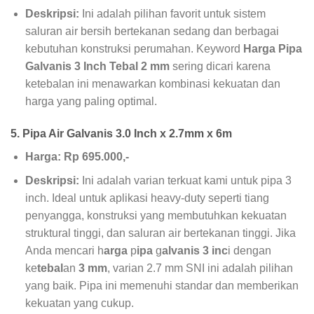
Deskripsi:
Ini adalah pilihan favorit untuk sistem
saluran air bersih bertekanan sedang dan berbagai
kebutuhan konstruksi perumahan. Keyword
Harga Pipa
Galvanis 3 Inch Tebal 2 mm
sering dicari karena
ketebalan ini menawarkan kombinasi kekuatan dan
harga yang paling optimal.
5. Pipa Air Galvanis 3.0 Inch x 2.7mm x 6m
Harga: Rp 695.000,-
Deskripsi:
Ini adalah varian terkuat kami untuk pipa 3
inch. Ideal untuk aplikasi heavy-duty seperti tiang
penyangga, konstruksi yang membutuhkan kekuatan
struktural tinggi, dan saluran air bertekanan tinggi. Jika
Anda mencari h
arga
p
ipa
g
alvanis 3 inc
i dengan
ke
tebal
an
3 mm
, varian 2.7 mm SNI ini adalah pilihan
yang baik. Pipa ini memenuhi standar dan memberikan
kekuatan yang cukup.