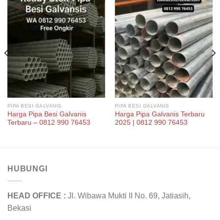
PIPA BESI GALVANIS
PIPA BESI GALVANIS
Harga Pipa Besi Galvanis
Harga Pipa Galvanis Terbaru
Terbaru – 0812 990 76453
2025 | 0812 990 76453
HUBUNGI
HEAD OFFICE :
Jl. Wibawa Mukti II No. 69, Jatiasih,
Bekasi