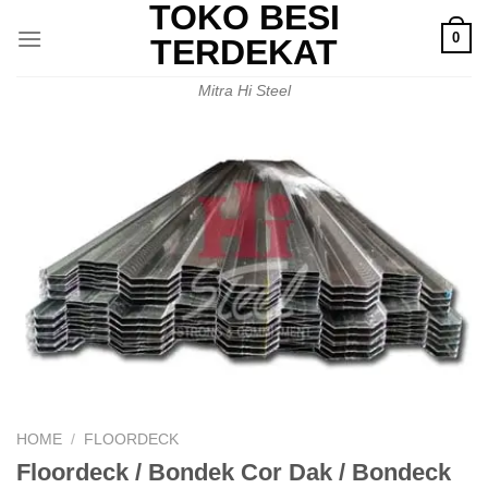
TOKO BESI
Skip
0
to
TERDEKAT
content
Mitra Hi Steel
HOME
/
FLOORDECK
Floordeck / Bondek Cor Dak / Bondeck