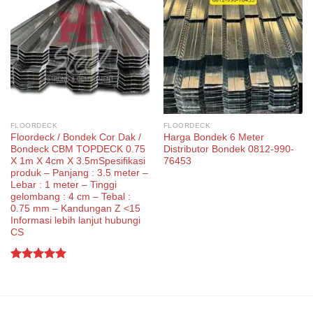
FLOORDECK
FLOORDECK
Floordeck / Bondek Cor Dak /
Harga Bondek 6 Meter
Bondeck CBM TOPDECK 0.75
Distributor Bondek 0812-990-
X 1m X 4cm X 3.5mSpesifikasi
76453
produk – Panjang : 3.5 meter –
Lebar : 1 meter – Tinggi
gelombang : 4 cm – Tebal :
0.75 mm – Kandungan Z <15
Informasi lebih lanjut hubungi
CS
Rated
5.00
out of 5