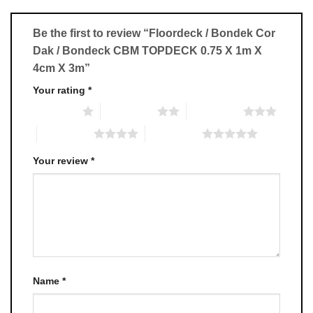
Be the first to review “Floordeck / Bondek Cor
Dak / Bondeck CBM TOPDECK 0.75 X 1m X
4cm X 3m”
Your rating
*
1 of 5 stars
2 of 5 stars
3 of 5 stars
4 of 5 stars
5 of 5 stars
Your review
*
Name
*