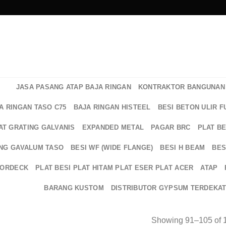
JASA PASANG ATAP BAJA RINGAN
KONTRAKTOR BANGUNAN 
A RINGAN TASO C75
BAJA RINGAN HISTEEL
BESI BETON ULIR F
AT GRATING GALVANIS
EXPANDED METAL
PAGAR BRC
PLAT B
NG GAVALUM TASO
BESI WF (WIDE FLANGE)
BESI H BEAM
BES
OORDECK
PLAT BESI PLAT HITAM PLAT ESER PLAT ACER
ATAP
BARANG KUSTOM
DISTRIBUTOR GYPSUM TERDEKA
Showing 91–105 of 1