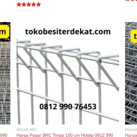
Rate
out o
Rated
5.00
out of 5
PAGAR BRC
PAGAR
 990
Harga Pagar BRC Tinggi 150 cm Hotdip 0812 990
Harga