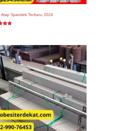
 Atap Spandek Terbaru 2024
d
5.00
f 5