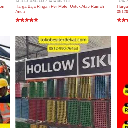
JASA PASANG ATAP BAJA RINGAN
JASA 
Harga Baja Ringan Per Meter Untuk Atap Rumah
Harga
ron
Anda
0812
Rated
5.00
Rate
out of 5
out o