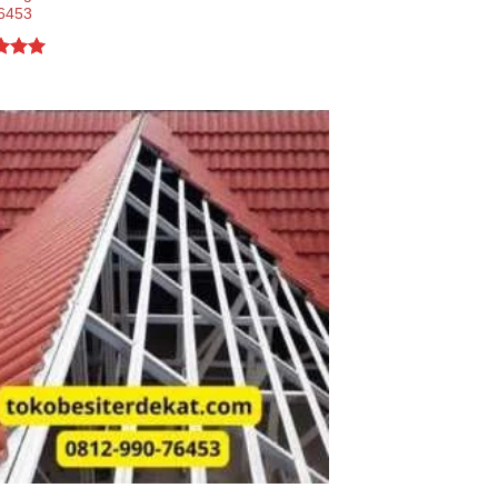
6453
d
5.00
f 5