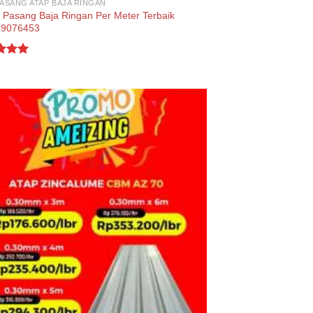
PASANG ATAP BAJA RINGAN
 Pasang Baja Ringan Per Meter Terbaik
99076453
d
5.00
f 5