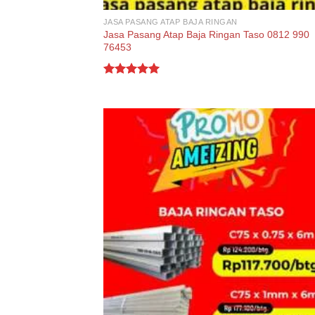
JASA PASANG ATAP BAJA RINGAN
Jasa Pasang Atap Baja Ringan Taso 0812 990
76453
Rated
5.00
out of 5