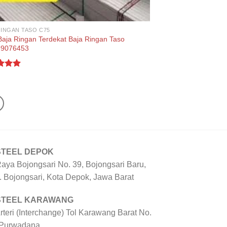
RINGAN TASO C75
Baja Ringan Terdekat Baja Ringan Taso
99076453
d
5.00
f 5
STEEL DEPOK
Raya Bojongsari No. 39, Bojongsari Baru,
. Bojongsari, Kota Depok, Jawa Barat
 STEEL KARAWANG
Arteri (Interchange) Tol Karawang Barat No.
 Purwadana