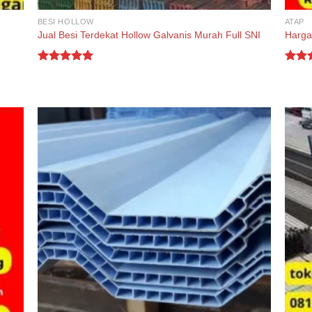
BESI HOLLOW
ATAP
Jual Besi Terdekat Hollow Galvanis Murah Full SNI
Harga
Rated
5.00
Rate
out of 5
out o