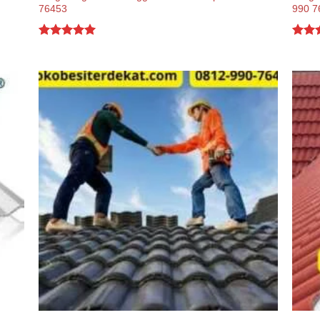
76453
990 7
Rated
5.00
Rate
out of 5
out o