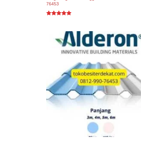
76453
Rated
5.00
out of 5