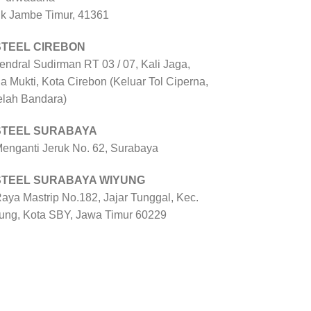
uk Jambe Timur, 41361
STEEL CIREBON
Jendral Sudirman RT 03 / 07, Kali Jaga,
a Mukti, Kota Cirebon (Keluar Tol Ciperna,
elah Bandara)
 STEEL SURABAYA
 Menganti Jeruk No. 62, Surabaya
 STEEL SURABAYA WIYUNG
Raya Mastrip No.182, Jajar Tunggal, Kec.
ung, Kota SBY, Jawa Timur 60229