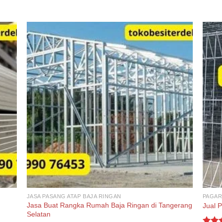
JASA PASANG ATAP BAJA RINGAN
PAGAR
Jasa Buat Rangka Rumah Baja Ringan di Tangerang
Jual 
Selatan