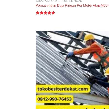
JASA PASANG ATAP BAJA RINGAN
Pemasangan Baja Ringan Per Meter Atap Alde
Rated
5.00
out of 5