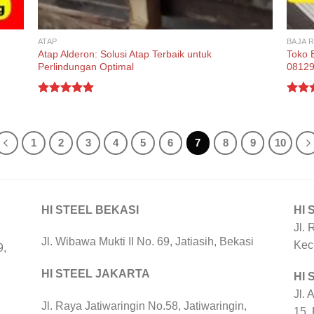
ATAP
BAJA 
Atap Alderon: Solusi Atap Terbaik untuk
Toko 
Perlindungan Optimal
0812
Rated
5.00
Rate
out of 5
out o
1
2
3
4
5
6
7
8
9
10
HI STEEL BEKASI
HI 
Jl. 
Jl. Wibawa Mukti II No. 69, Jatiasih, Bekasi
Kec
9,
HI STEEL JAKARTA
HI
Jl. 
Jl. Raya Jatiwaringin No.58, Jatiwaringin,
15,