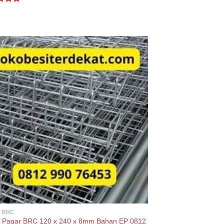
d
5.00
f 5
 BRC
 Pagar BRC 120 x 240 x 8mm Bahan EP 0812