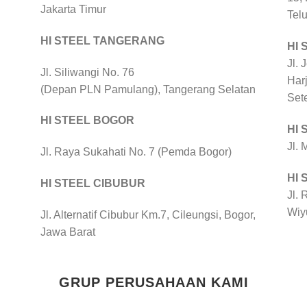
Jakarta Timur
Tel
HI STEEL TANGERANG
HI 
Jl. 
Jl. Siliwangi No. 76
Harj
(Depan PLN Pamulang), Tangerang Selatan
Set
HI STEEL BOGOR
HI
Jl.
Jl. Raya Sukahati No. 7 (Pemda Bogor)
HI
HI STEEL CIBUBUR
Jl. 
Wiy
Jl. Alternatif Cibubur Km.7, Cileungsi, Bogor,
Jawa Barat
GRUP PERUSAHAAN KAMI