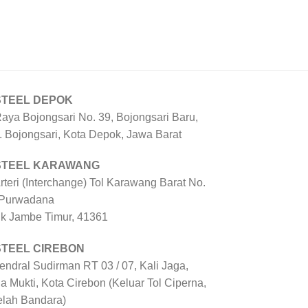
STEEL DEPOK
Raya Bojongsari No. 39, Bojongsari Baru,
. Bojongsari, Kota Depok, Jawa Barat
 STEEL KARAWANG
Arteri (Interchange) Tol Karawang Barat No.
 Purwadana
uk Jambe Timur, 41361
STEEL CIREBON
Jendral Sudirman RT 03 / 07, Kali Jaga,
a Mukti, Kota Cirebon (Keluar Tol Ciperna,
elah Bandara)