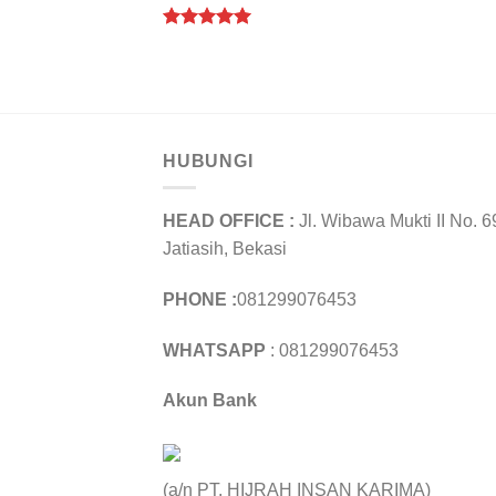
Rated
5.00
out of 5
HUBUNGI
HEAD OFFICE :
Jl. Wibawa Mukti II No. 6
Jatiasih, Bekasi
PHONE :
081299076453
WHATSAPP
: 081299076453
Akun Bank
(a/n PT. HIJRAH INSAN KARIMA)