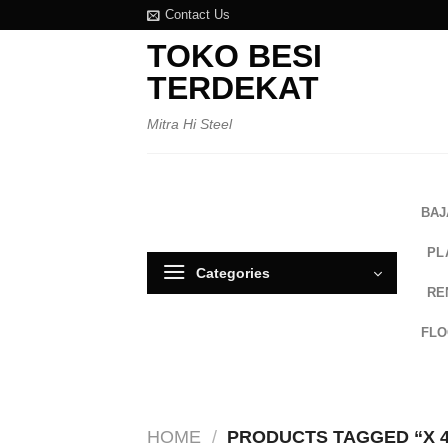
Skip
Contact Us
to
TOKO BESI
content
TERDEKAT
Mitra Hi Steel
BAJ
PL
Categories
RE
FL
HOME
/
PRODUCTS TAGGED “X 4