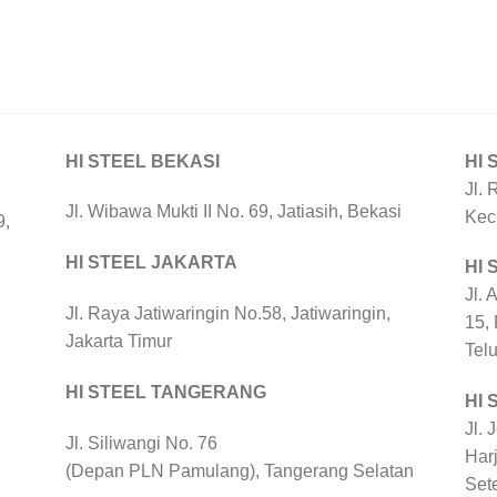
HI STEEL BEKASI
HI 
Jl. 
Jl. Wibawa Mukti II No. 69, Jatiasih, Bekasi
Kec
9,
HI STEEL JAKARTA
HI
Jl. 
Jl. Raya Jatiwaringin No.58, Jatiwaringin,
15,
Jakarta Timur
Tel
HI STEEL TANGERANG
HI 
Jl. 
Jl. Siliwangi No. 76
Harj
(Depan PLN Pamulang), Tangerang Selatan
Set