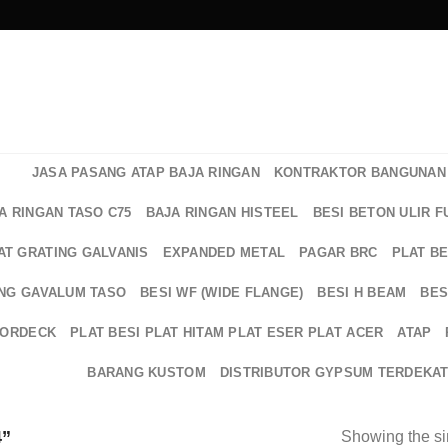
JASA PASANG ATAP BAJA RINGAN
KONTRAKTOR BANGUNAN 
A RINGAN TASO C75
BAJA RINGAN HISTEEL
BESI BETON ULIR F
AT GRATING GALVANIS
EXPANDED METAL
PAGAR BRC
PLAT B
NG GAVALUM TASO
BESI WF (WIDE FLANGE)
BESI H BEAM
BES
OORDECK
PLAT BESI PLAT HITAM PLAT ESER PLAT ACER
ATAP
BARANG KUSTOM
DISTRIBUTOR GYPSUM TERDEKA
”
Showing the si