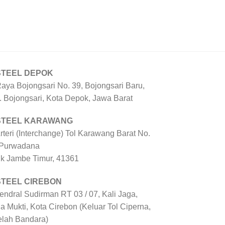
STEEL DEPOK
Raya Bojongsari No. 39, Bojongsari Baru,
. Bojongsari, Kota Depok, Jawa Barat
 STEEL KARAWANG
Arteri (Interchange) Tol Karawang Barat No.
 Purwadana
uk Jambe Timur, 41361
STEEL CIREBON
Jendral Sudirman RT 03 / 07, Kali Jaga,
a Mukti, Kota Cirebon (Keluar Tol Ciperna,
elah Bandara)