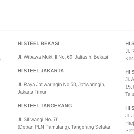
HI STEEL BEKASI
HI 
Jl. 
Jl. Wibawa Mukti II No. 69, Jatiasih, Bekasi
Kec
9,
HI STEEL JAKARTA
HI
Jl. 
Jl. Raya Jatiwaringin No.58, Jatiwaringin,
15,
Jakarta Timur
Tel
HI STEEL TANGERANG
HI 
Jl. 
Jl. Siliwangi No. 76
Harj
(Depan PLN Pamulang), Tangerang Selatan
Set