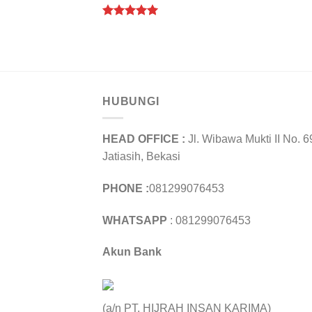
Rated
5.00
out of 5
HUBUNGI
HEAD OFFICE :
Jl. Wibawa Mukti II No. 6
Jatiasih, Bekasi
PHONE :
081299076453
WHATSAPP
: 081299076453
Akun Bank
(a/n PT. HIJRAH INSAN KARIMA)