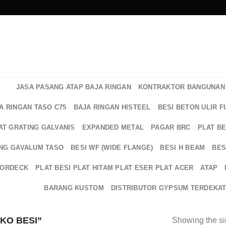
JASA PASANG ATAP BAJA RINGAN
KONTRAKTOR BANGUNAN 
A RINGAN TASO C75
BAJA RINGAN HISTEEL
BESI BETON ULIR F
AT GRATING GALVANIS
EXPANDED METAL
PAGAR BRC
PLAT B
NG GAVALUM TASO
BESI WF (WIDE FLANGE)
BESI H BEAM
BES
OORDECK
PLAT BESI PLAT HITAM PLAT ESER PLAT ACER
ATAP
BARANG KUSTOM
DISTRIBUTOR GYPSUM TERDEKA
KO BESI”
Showing the si