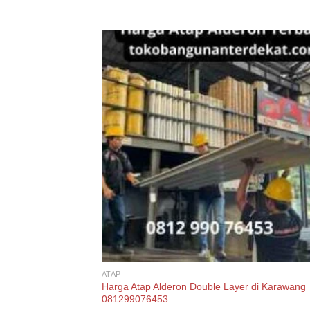
ATAP
Harga Atap Alderon Double Layer di Karawang
081299076453