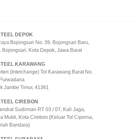
STEEL DEPOK
Raya Bojongsari No. 39, Bojongsari Baru,
. Bojongsari, Kota Depok, Jawa Barat
 STEEL KARAWANG
Arteri (Interchange) Tol Karawang Barat No.
 Purwadana
uk Jambe Timur, 41361
STEEL CIREBON
Jendral Sudirman RT 03 / 07, Kali Jaga,
a Mukti, Kota Cirebon (Keluar Tol Ciperna,
elah Bandara)