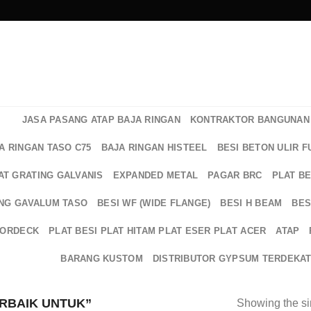
JASA PASANG ATAP BAJA RINGAN
KONTRAKTOR BANGUNAN 
A RINGAN TASO C75
BAJA RINGAN HISTEEL
BESI BETON ULIR F
AT GRATING GALVANIS
EXPANDED METAL
PAGAR BRC
PLAT B
NG GAVALUM TASO
BESI WF (WIDE FLANGE)
BESI H BEAM
BES
OORDECK
PLAT BESI PLAT HITAM PLAT ESER PLAT ACER
ATAP
BARANG KUSTOM
DISTRIBUTOR GYPSUM TERDEKA
RBAIK UNTUK”
Showing the si