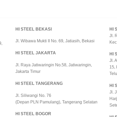
HI STEEL BEKASI
HI 
Jl. 
Jl. Wibawa Mukti II No. 69, Jatiasih, Bekasi
Kec
9,
HI STEEL JAKARTA
HI
Jl. 
Jl. Raya Jatiwaringin No.58, Jatiwaringin,
15,
Jakarta Timur
Tel
HI STEEL TANGERANG
HI 
Jl. 
Jl. Siliwangi No. 76
Harj
(Depan PLN Pamulang), Tangerang Selatan
Set
HI STEEL BOGOR