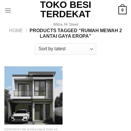
TOKO BESI
Skip
0
to
TERDEKAT
content
Mitra Hi Steel
HOME
/
PRODUCTS TAGGED “RUMAH MEWAH 2
LANTAI GAYA EROPA”
KONTRAKTOR BANGUNAN DAN JASA RENOVASI RUMAH