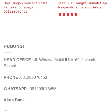
Baja Ringan Kencana Truss
Jasa Buat Rangka Rumah Baja
Terdekat Surabaya
Ringan di Tangerang Selatan
081299076453
Rated
5.00
out of 5
HUBUNGI
HEAD OFFICE :
Jl. Wibawa Mukti II No. 69, Jatiasih,
Bekasi
PHONE :
081299076453
WHATSAPP
: 081299076453
Akun Bank