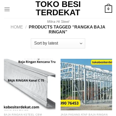
TOKO BESI
Skip
0
to
TERDEKAT
content
Mitra Hi Steel
HOME
/
PRODUCTS TAGGED “RANGKA BAJA
RINGAN”
BAJA RINGAN KSTEEL CBM
JASA PASANG ATAP BAJA RINGAN