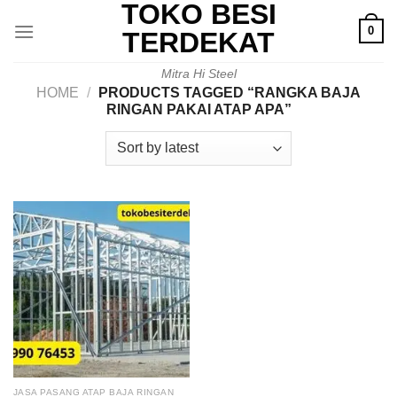
TOKO BESI
Skip
0
to
TERDEKAT
content
Mitra Hi Steel
HOME
/
PRODUCTS TAGGED “RANGKA BAJA
RINGAN PAKAI ATAP APA”
JASA PASANG ATAP BAJA RINGAN