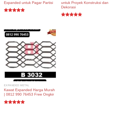
Expanded untuk Pagar Partisi
untuk Proyek Konstruksi dan
Dekorasi
Rated
5.00
out of 5
Rated
5.00
out of 5
EXPANDED METAL
Kawat Expanded Harga Murah
| 0812 990 76453 Free Ongkir
Rated
5.00
out of 5