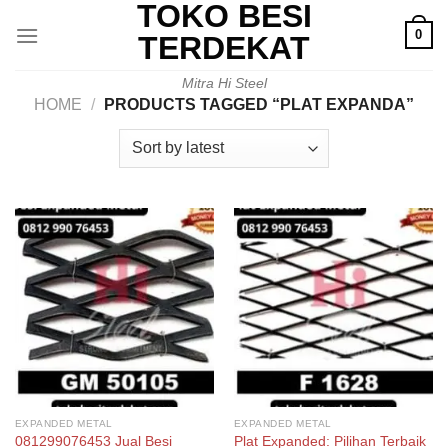
TOKO BESI
Skip
0
to
TERDEKAT
content
Mitra Hi Steel
HOME
/
PRODUCTS TAGGED “PLAT EXPANDA”
EXPANDED METAL
EXPANDED METAL
081299076453 Jual Besi
Plat Expanded: Pilihan Terbaik