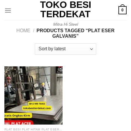
TOKO BESI
Skip
0
to
TERDEKAT
content
Mitra Hi Steel
HOME
/
PRODUCTS TAGGED “PLAT ESER
GALVANIS”
PLAT BESI PLAT HITAM PLAT ESER PLAT ACER