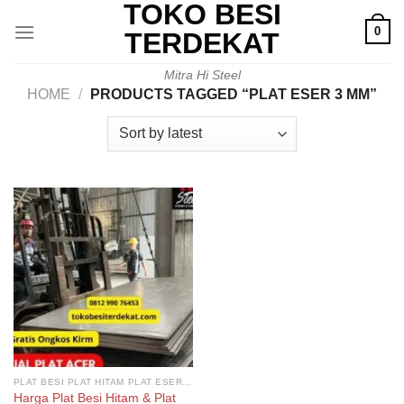
TOKO BESI
Skip
0
to
TERDEKAT
content
Mitra Hi Steel
HOME
/
PRODUCTS TAGGED “PLAT ESER 3 MM”
PLAT BESI PLAT HITAM PLAT ESER PLAT ACER
Harga Plat Besi Hitam & Plat