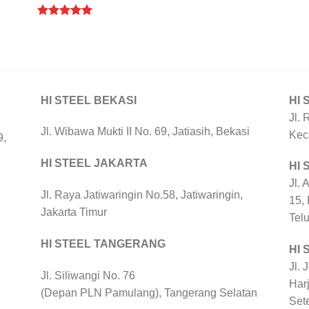
Rated
5.00
out of 5
HI STEEL BEKASI
HI 
Jl. 
Jl. Wibawa Mukti II No. 69, Jatiasih, Bekasi
Kec
9,
HI STEEL JAKARTA
HI
Jl. 
Jl. Raya Jatiwaringin No.58, Jatiwaringin,
15,
Jakarta Timur
Tel
HI STEEL TANGERANG
HI 
Jl. 
Jl. Siliwangi No. 76
Harj
(Depan PLN Pamulang), Tangerang Selatan
Set