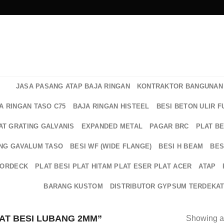
JASA PASANG ATAP BAJA RINGAN
KONTRAKTOR BANGUNAN 
A RINGAN TASO C75
BAJA RINGAN HISTEEL
BESI BETON ULIR F
AT GRATING GALVANIS
EXPANDED METAL
PAGAR BRC
PLAT B
NG GAVALUM TASO
BESI WF (WIDE FLANGE)
BESI H BEAM
BES
OORDECK
PLAT BESI PLAT HITAM PLAT ESER PLAT ACER
ATAP
BARANG KUSTOM
DISTRIBUTOR GYPSUM TERDEKA
AT BESI LUBANG 2MM”
Showing al