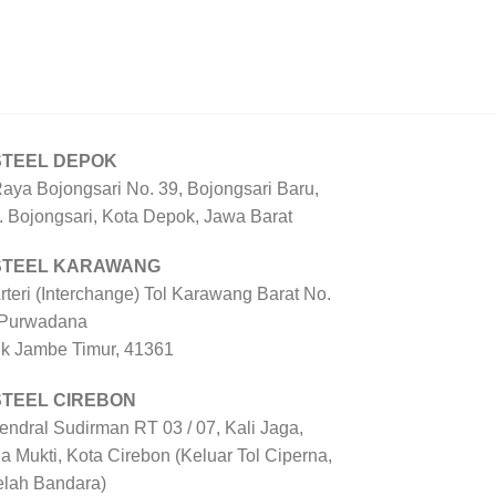
STEEL DEPOK
Raya Bojongsari No. 39, Bojongsari Baru,
. Bojongsari, Kota Depok, Jawa Barat
 STEEL KARAWANG
Arteri (Interchange) Tol Karawang Barat No.
 Purwadana
uk Jambe Timur, 41361
STEEL CIREBON
Jendral Sudirman RT 03 / 07, Kali Jaga,
a Mukti, Kota Cirebon (Keluar Tol Ciperna,
elah Bandara)