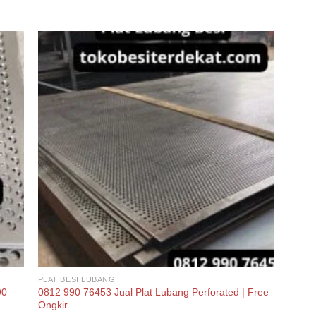
PLAT BESI LUBANG
90
0812 990 76453 Jual Plat Lubang Perforated | Free
Ongkir