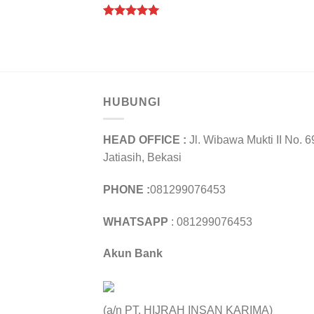
Rated
5.00
out of 5
HUBUNGI
HEAD OFFICE :
Jl. Wibawa Mukti II No. 6
Jatiasih, Bekasi
PHONE :
081299076453
WHATSAPP
: 081299076453
Akun Bank
(a/n PT. HIJRAH INSAN KARIMA)