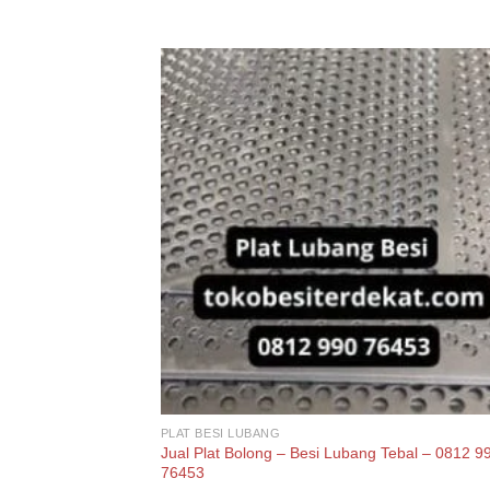
PLAT BESI LUBANG
Jual Plat Bolong – Besi Lubang Tebal – 0812 9
76453