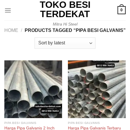
TOKO BESI
Skip
0
to
TERDEKAT
content
Mitra Hi Steel
HOME
/
PRODUCTS TAGGED “PIPA BESI GALVANIS”
PIPA BESI GALVANIS
PIPA BESI GALVANIS
Harga Pipa Galvanis 2 Inch
Harga Pipa Galvanis Terbaru