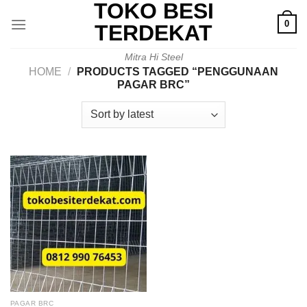
TOKO BESI
Skip
0
to
TERDEKAT
content
Mitra Hi Steel
HOME
/
PRODUCTS TAGGED “PENGGUNAAN
PAGAR BRC”
PAGAR BRC