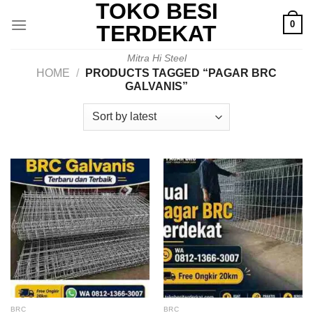
TOKO BESI
Skip
0
to
TERDEKAT
content
Mitra Hi Steel
HOME
/
PRODUCTS TAGGED “PAGAR BRC
GALVANIS”
BRC
BRC