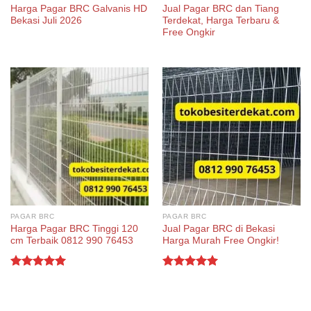
Harga Pagar BRC Galvanis HD
Jual Pagar BRC dan Tiang
Bekasi Juli 2026
Terdekat, Harga Terbaru &
Free Ongkir
PAGAR BRC
PAGAR BRC
Harga Pagar BRC Tinggi 120
Jual Pagar BRC di Bekasi
cm Terbaik 0812 990 76453
Harga Murah Free Ongkir!
Rated
5.00
Rated
5.00
out of 5
out of 5