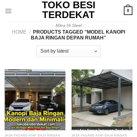
TOKO BESI
Skip
0
to
TERDEKAT
content
Mitra Hi Steel
HOME
/
PRODUCTS TAGGED “MODEL KANOPI
BAJA RINGAN DEPAN RUMAH”
JASA PASANG ATAP BAJA RINGAN
JASA PASANG ATAP BAJA RINGAN