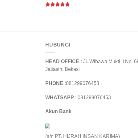
Rated
5.00
out of 5
HUBUNGI
HEAD OFFICE :
Jl. Wibawa Mukti II No. 6
Jatiasih, Bekasi
PHONE :
081299076453
WHATSAPP
: 081299076453
Akun Bank
(a/n PT. HIJRAH INSAN KARIMA)