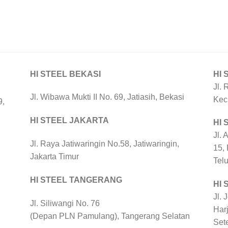
HI STEEL BEKASI
HI 
Jl. 
Jl. Wibawa Mukti II No. 69, Jatiasih, Bekasi
Kec
9,
HI STEEL JAKARTA
HI
Jl. 
Jl. Raya Jatiwaringin No.58, Jatiwaringin,
15,
Jakarta Timur
Tel
HI STEEL TANGERANG
HI 
Jl. 
Jl. Siliwangi No. 76
Harj
(Depan PLN Pamulang), Tangerang Selatan
Set