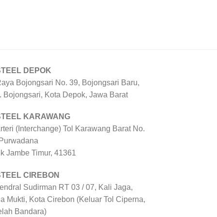
STEEL DEPOK
Raya Bojongsari No. 39, Bojongsari Baru,
. Bojongsari, Kota Depok, Jawa Barat
 STEEL KARAWANG
Arteri (Interchange) Tol Karawang Barat No.
 Purwadana
uk Jambe Timur, 41361
STEEL CIREBON
Jendral Sudirman RT 03 / 07, Kali Jaga,
a Mukti, Kota Cirebon (Keluar Tol Ciperna,
elah Bandara)