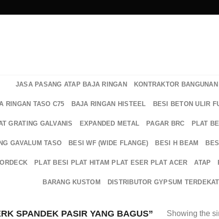
JASA PASANG ATAP BAJA RINGAN
KONTRAKTOR BANGUNAN 
A RINGAN TASO C75
BAJA RINGAN HISTEEL
BESI BETON ULIR F
AT GRATING GALVANIS
EXPANDED METAL
PAGAR BRC
PLAT B
NG GAVALUM TASO
BESI WF (WIDE FLANGE)
BESI H BEAM
BES
OORDECK
PLAT BESI PLAT HITAM PLAT ESER PLAT ACER
ATAP
BARANG KUSTOM
DISTRIBUTOR GYPSUM TERDEKA
RK SPANDEK PASIR YANG BAGUS”
Showing the si