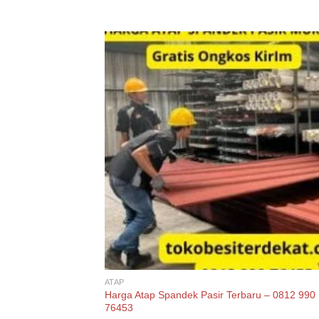
ATAP
Harga Atap Spandek Pasir Terbaru – 0812 990
76453