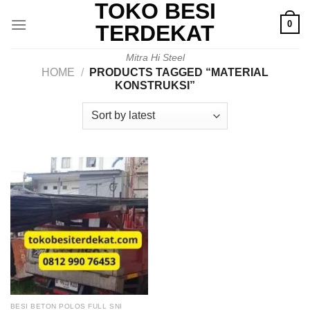
TOKO BESI
Skip
0
to
TERDEKAT
content
Mitra Hi Steel
HOME
/
PRODUCTS TAGGED “MATERIAL
KONSTRUKSI”
BESI BETON POLOS FULL SNI