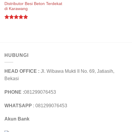
Distributor Besi Beton Terdekat
di Karawang
Rated
5.00
out of 5
HUBUNGI
HEAD OFFICE :
Jl. Wibawa Mukti II No. 69, Jatiasih,
Bekasi
PHONE :
081299076453
WHATSAPP
: 081299076453
Akun Bank