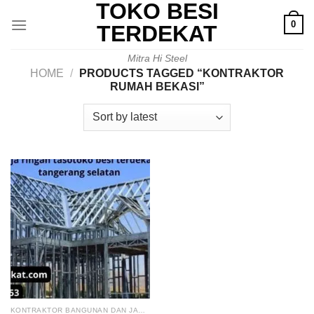
TOKO BESI
Skip
0
to
TERDEKAT
content
Mitra Hi Steel
HOME
/
PRODUCTS TAGGED “KONTRAKTOR
RUMAH BEKASI”
KONTRAKTOR BANGUNAN DAN JASA RENOVASI RUMAH