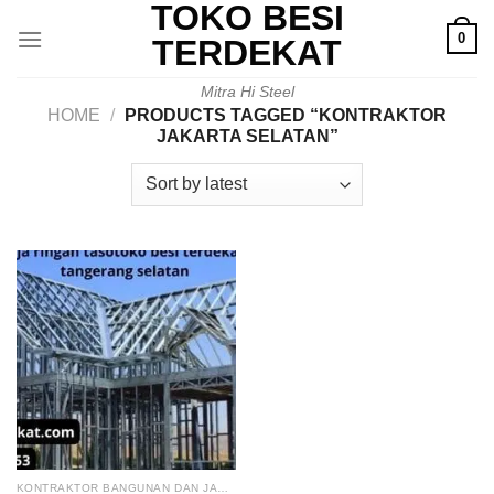
TOKO BESI
Skip
0
to
TERDEKAT
content
Mitra Hi Steel
HOME
/
PRODUCTS TAGGED “KONTRAKTOR
JAKARTA SELATAN”
KONTRAKTOR BANGUNAN DAN JASA RENOVASI RUMAH