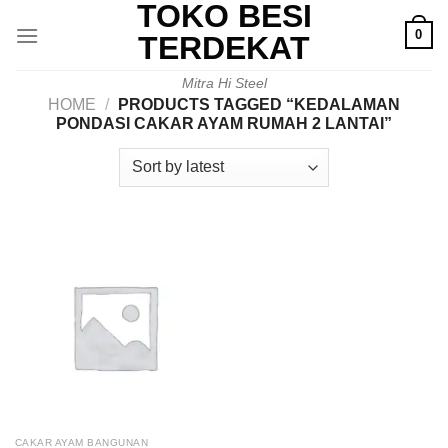
TOKO BESI
Skip
0
to
TERDEKAT
content
Mitra Hi Steel
HOME
/
PRODUCTS TAGGED “KEDALAMAN
PONDASI CAKAR AYAM RUMAH 2 LANTAI”
CAKAR AYAM BANGUNAN