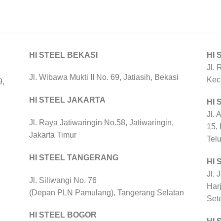
HI STEEL BEKASI
HI 
Jl. 
Jl. Wibawa Mukti II No. 69, Jatiasih, Bekasi
Kec
9,
HI STEEL JAKARTA
HI
Jl. 
Jl. Raya Jatiwaringin No.58, Jatiwaringin,
15,
Jakarta Timur
Tel
HI STEEL TANGERANG
HI 
Jl. 
Jl. Siliwangi No. 76
Harj
(Depan PLN Pamulang), Tangerang Selatan
Set
HI STEEL BOGOR