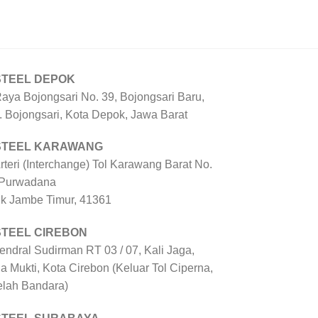
STEEL DEPOK
Raya Bojongsari No. 39, Bojongsari Baru,
. Bojongsari, Kota Depok, Jawa Barat
 STEEL KARAWANG
Arteri (Interchange) Tol Karawang Barat No.
 Purwadana
uk Jambe Timur, 41361
STEEL CIREBON
Jendral Sudirman RT 03 / 07, Kali Jaga,
a Mukti, Kota Cirebon (Keluar Tol Ciperna,
elah Bandara)