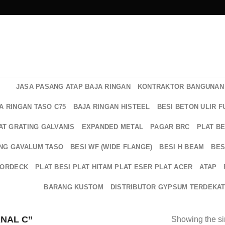
JASA PASANG ATAP BAJA RINGAN
KONTRAKTOR BANGUNAN 
A RINGAN TASO C75
BAJA RINGAN HISTEEL
BESI BETON ULIR F
AT GRATING GALVANIS
EXPANDED METAL
PAGAR BRC
PLAT B
NG GAVALUM TASO
BESI WF (WIDE FLANGE)
BESI H BEAM
BES
OORDECK
PLAT BESI PLAT HITAM PLAT ESER PLAT ACER
ATAP
BARANG KUSTOM
DISTRIBUTOR GYPSUM TERDEKA
NAL C”
Showing the si