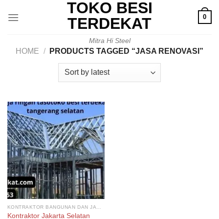
TOKO BESI
Skip
0
to
TERDEKAT
content
Mitra Hi Steel
HOME
/
PRODUCTS TAGGED “JASA RENOVASI”
KONTRAKTOR BANGUNAN DAN JASA RENOVASI RUMAH
Kontraktor Jakarta Selatan