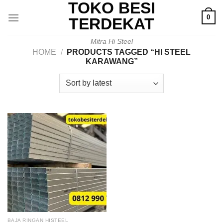
TOKO BESI
Skip
0
to
TERDEKAT
content
Mitra Hi Steel
HOME
/
PRODUCTS TAGGED “HI STEEL
KARAWANG”
BAJA RINGAN HISTEEL