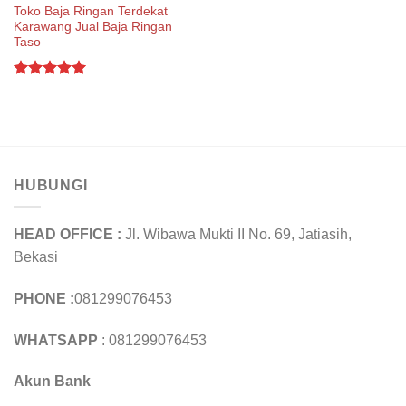
Toko Baja Ringan Terdekat
Karawang Jual Baja Ringan
Taso
Rated
5.00
out of 5
HUBUNGI
HEAD OFFICE :
Jl. Wibawa Mukti II No. 69, Jatiasih,
Bekasi
PHONE :
081299076453
WHATSAPP
: 081299076453
Akun Bank