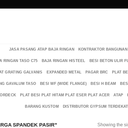
JASA PASANG ATAP BAJA RINGAN
KONTRAKTOR BANGUNAN 
A RINGAN TASO C75
BAJA RINGAN HISTEEL
BESI BETON ULIR F
AT GRATING GALVANIS
EXPANDED METAL
PAGAR BRC
PLAT B
NG GAVALUM TASO
BESI WF (WIDE FLANGE)
BESI H BEAM
BES
OORDECK
PLAT BESI PLAT HITAM PLAT ESER PLAT ACER
ATAP
BARANG KUSTOM
DISTRIBUTOR GYPSUM TERDEKA
RGA SPANDEK PASIR”
Showing the si