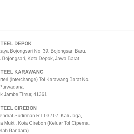
STEEL DEPOK
Raya Bojongsari No. 39, Bojongsari Baru,
. Bojongsari, Kota Depok, Jawa Barat
 STEEL KARAWANG
Arteri (Interchange) Tol Karawang Barat No.
 Purwadana
uk Jambe Timur, 41361
STEEL CIREBON
Jendral Sudirman RT 03 / 07, Kali Jaga,
a Mukti, Kota Cirebon (Keluar Tol Ciperna,
elah Bandara)