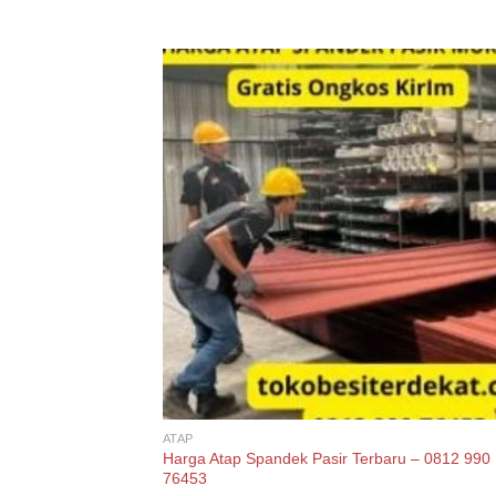
ATAP
Harga Atap Spandek Pasir Terbaru – 0812 990
76453