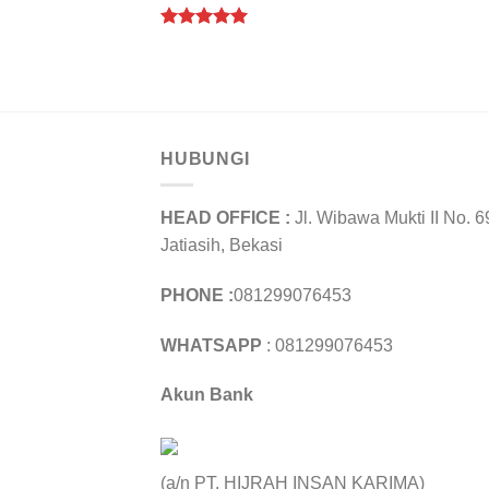
Rated
5.00
out of 5
HUBUNGI
HEAD OFFICE :
Jl. Wibawa Mukti II No. 6
Jatiasih, Bekasi
PHONE :
081299076453
WHATSAPP
: 081299076453
Akun Bank
(a/n PT. HIJRAH INSAN KARIMA)