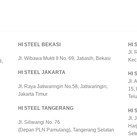
HI STEEL BEKASI
HI 
Jl. 
Jl. Wibawa Mukti II No. 69, Jatiasih, Bekasi
Kec
9,
HI STEEL JAKARTA
HI
Jl. 
Jl. Raya Jatiwaringin No.58, Jatiwaringin,
15,
Jakarta Timur
Tel
HI STEEL TANGERANG
HI 
Jl. 
Jl. Siliwangi No. 76
Harj
(Depan PLN Pamulang), Tangerang Selatan
Set