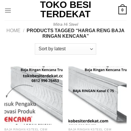
TOKO BESI
Skip
0
to
TERDEKAT
content
Mitra Hi Steel
HOME
/
PRODUCTS TAGGED “HARGA RENG BAJA
RINGAN KENCANA”
BAJA RINGAN KSTEEL CBM
BAJA RINGAN KSTEEL CBM