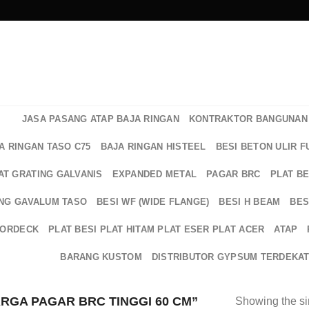
JASA PASANG ATAP BAJA RINGAN
KONTRAKTOR BANGUNAN 
A RINGAN TASO C75
BAJA RINGAN HISTEEL
BESI BETON ULIR F
AT GRATING GALVANIS
EXPANDED METAL
PAGAR BRC
PLAT B
NG GAVALUM TASO
BESI WF (WIDE FLANGE)
BESI H BEAM
BES
OORDECK
PLAT BESI PLAT HITAM PLAT ESER PLAT ACER
ATAP
BARANG KUSTOM
DISTRIBUTOR GYPSUM TERDEKA
GA PAGAR BRC TINGGI 60 CM”
Showing the si