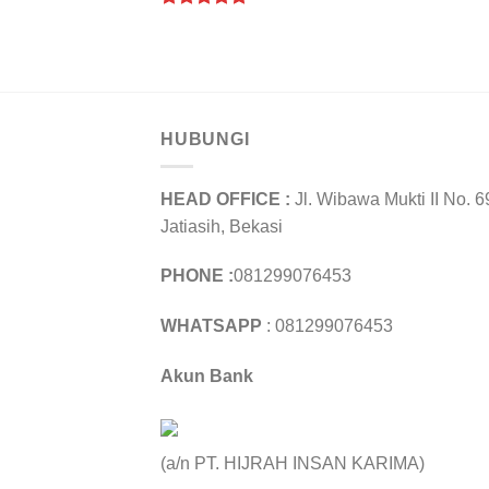
Rated
5.00
out of 5
HUBUNGI
HEAD OFFICE :
Jl. Wibawa Mukti II No. 6
Jatiasih, Bekasi
PHONE :
081299076453
WHATSAPP
: 081299076453
Akun Bank
(a/n PT. HIJRAH INSAN KARIMA)