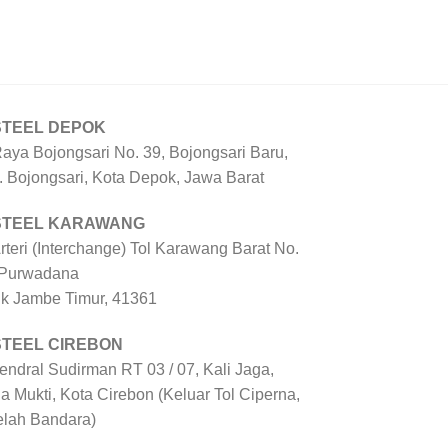
STEEL DEPOK
Raya Bojongsari No. 39, Bojongsari Baru,
. Bojongsari, Kota Depok, Jawa Barat
 STEEL KARAWANG
Arteri (Interchange) Tol Karawang Barat No.
 Purwadana
uk Jambe Timur, 41361
STEEL CIREBON
Jendral Sudirman RT 03 / 07, Kali Jaga,
a Mukti, Kota Cirebon (Keluar Tol Ciperna,
elah Bandara)