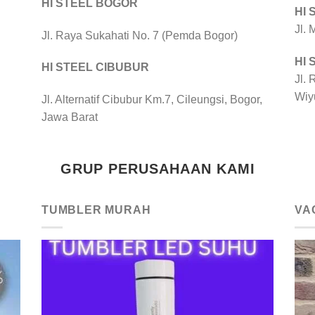
HI STEEL BOGOR
HI
Jl.
Jl. Raya Sukahati No. 7 (Pemda Bogor)
HI
HI STEEL CIBUBUR
Jl. 
Wiy
Jl. Alternatif Cibubur Km.7, Cileungsi, Bogor,
Jawa Barat
GRUP PERUSAHAAN KAMI
TUMBLER MURAH
VA