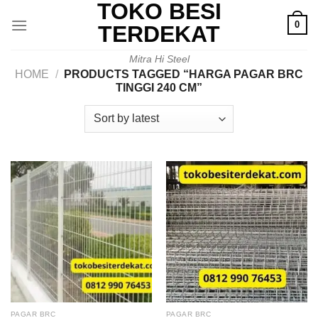
TOKO BESI
Skip
0
to
TERDEKAT
content
Mitra Hi Steel
HOME
/
PRODUCTS TAGGED “HARGA PAGAR BRC
TINGGI 240 CM”
PAGAR BRC
PAGAR BRC