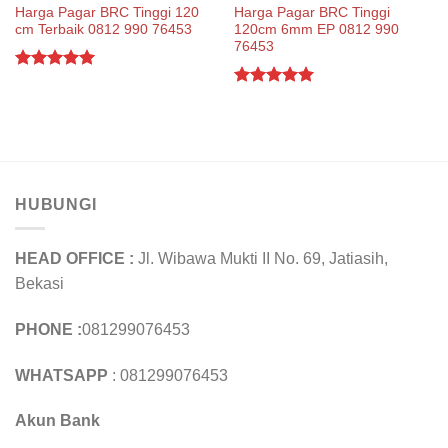
Harga Pagar BRC Tinggi 120
Harga Pagar BRC Tinggi
cm Terbaik 0812 990 76453
120cm 6mm EP 0812 990
76453
Rated
5.00
out of 5
Rated
5.00
out of 5
HUBUNGI
HEAD OFFICE :
Jl. Wibawa Mukti II No. 69, Jatiasih,
Bekasi
PHONE :
081299076453
WHATSAPP
: 081299076453
Akun Bank