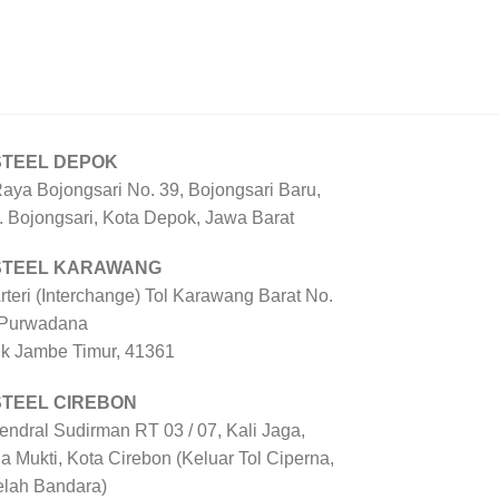
STEEL DEPOK
Raya Bojongsari No. 39, Bojongsari Baru,
. Bojongsari, Kota Depok, Jawa Barat
 STEEL KARAWANG
Arteri (Interchange) Tol Karawang Barat No.
 Purwadana
uk Jambe Timur, 41361
STEEL CIREBON
Jendral Sudirman RT 03 / 07, Kali Jaga,
a Mukti, Kota Cirebon (Keluar Tol Ciperna,
elah Bandara)