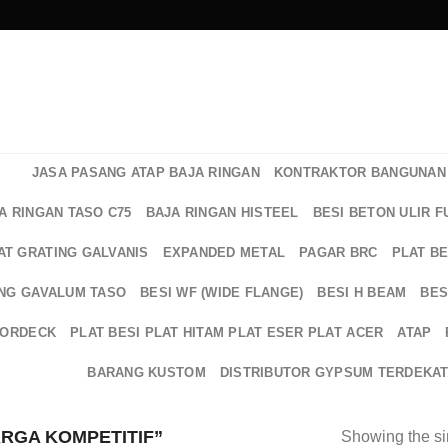
JASA PASANG ATAP BAJA RINGAN
KONTRAKTOR BANGUNAN 
A RINGAN TASO C75
BAJA RINGAN HISTEEL
BESI BETON ULIR F
AT GRATING GALVANIS
EXPANDED METAL
PAGAR BRC
PLAT B
NG GAVALUM TASO
BESI WF (WIDE FLANGE)
BESI H BEAM
BES
OORDECK
PLAT BESI PLAT HITAM PLAT ESER PLAT ACER
ATAP
BARANG KUSTOM
DISTRIBUTOR GYPSUM TERDEKA
RGA KOMPETITIF”
Showing the si