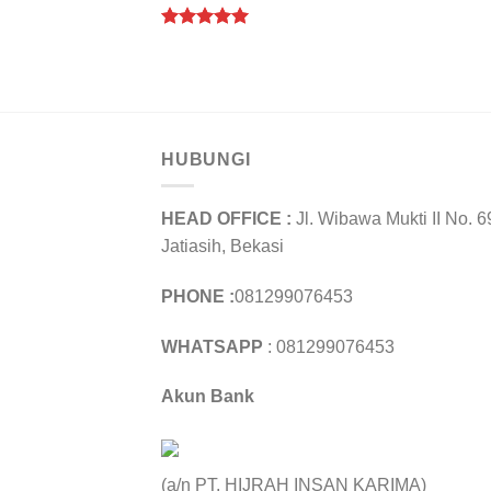
Rated
5.00
out of 5
HUBUNGI
HEAD OFFICE :
Jl. Wibawa Mukti II No. 6
Jatiasih, Bekasi
PHONE :
081299076453
WHATSAPP
: 081299076453
Akun Bank
(a/n PT. HIJRAH INSAN KARIMA)