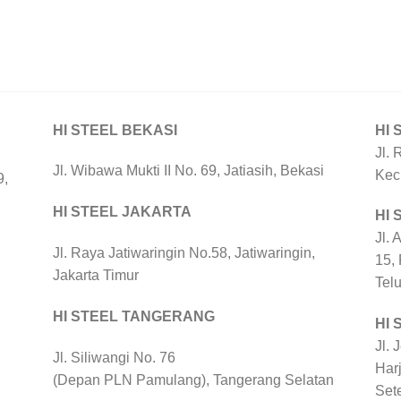
HI STEEL BEKASI
HI 
Jl. 
Jl. Wibawa Mukti II No. 69, Jatiasih, Bekasi
Kec
9,
HI STEEL JAKARTA
HI
Jl. 
Jl. Raya Jatiwaringin No.58, Jatiwaringin,
15,
Jakarta Timur
Tel
HI STEEL TANGERANG
HI 
Jl. 
Jl. Siliwangi No. 76
Harj
(Depan PLN Pamulang), Tangerang Selatan
Set