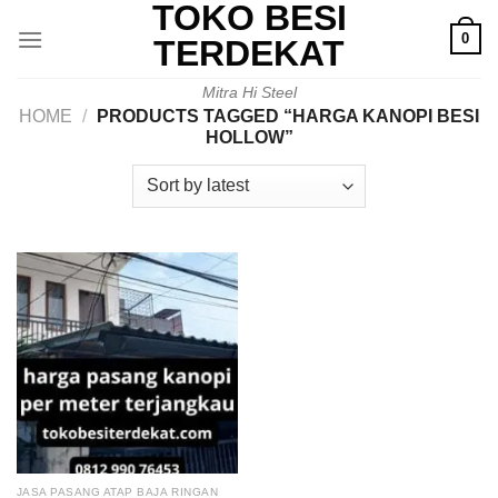
TOKO BESI
Skip
0
to
TERDEKAT
content
Mitra Hi Steel
HOME
/
PRODUCTS TAGGED “HARGA KANOPI BESI
HOLLOW”
JASA PASANG ATAP BAJA RINGAN