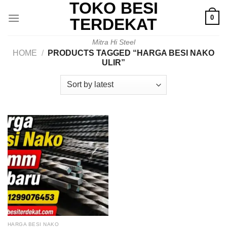
TOKO BESI
Skip
0
to
TERDEKAT
content
Mitra Hi Steel
HOME
/
PRODUCTS TAGGED “HARGA BESI NAKO
ULIR”
HARGA BESI NAKO