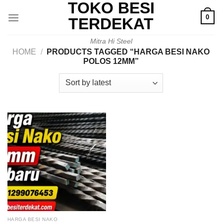
TOKO BESI
Skip
0
to
TERDEKAT
content
Mitra Hi Steel
HOME
/
PRODUCTS TAGGED “HARGA BESI NAKO
POLOS 12MM”
HARGA BESI NAKO