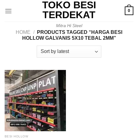
TOKO BESI
Skip
0
to
TERDEKAT
content
Mitra Hi Steel
HOME
/
PRODUCTS TAGGED “HARGA BESI
HOLLOW GALVANIS 5X10 TEBAL 2MM”
BESI HOLLOW