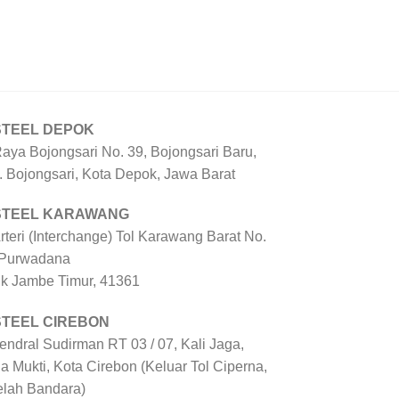
STEEL DEPOK
Raya Bojongsari No. 39, Bojongsari Baru,
. Bojongsari, Kota Depok, Jawa Barat
 STEEL KARAWANG
Arteri (Interchange) Tol Karawang Barat No.
 Purwadana
uk Jambe Timur, 41361
STEEL CIREBON
Jendral Sudirman RT 03 / 07, Kali Jaga,
a Mukti, Kota Cirebon (Keluar Tol Ciperna,
elah Bandara)