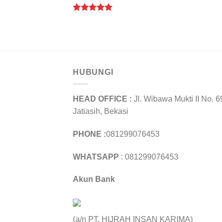
Rated
5.00
out of 5
HUBUNGI
HEAD OFFICE :
Jl. Wibawa Mukti II No. 6
Jatiasih, Bekasi
PHONE :
081299076453
WHATSAPP
: 081299076453
Akun Bank
(a/n PT. HIJRAH INSAN KARIMA)