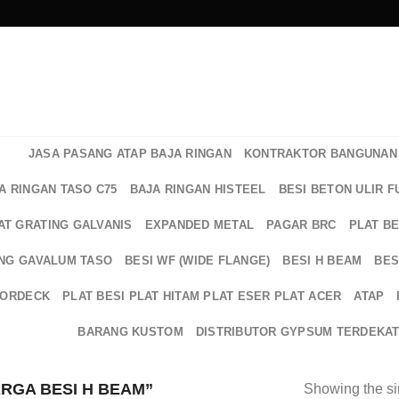
JASA PASANG ATAP BAJA RINGAN
KONTRAKTOR BANGUNAN 
A RINGAN TASO C75
BAJA RINGAN HISTEEL
BESI BETON ULIR F
AT GRATING GALVANIS
EXPANDED METAL
PAGAR BRC
PLAT B
NG GAVALUM TASO
BESI WF (WIDE FLANGE)
BESI H BEAM
BES
OORDECK
PLAT BESI PLAT HITAM PLAT ESER PLAT ACER
ATAP
BARANG KUSTOM
DISTRIBUTOR GYPSUM TERDEKA
RGA BESI H BEAM”
Showing the si