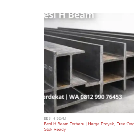
BESI H BEAM
Besi H Beam Terbaru | Harga Proyek, Free Ong
Stok Ready