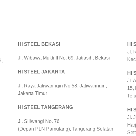
HI STEEL BEKASI
HI 
Jl. 
Jl. Wibawa Mukti II No. 69, Jatiasih, Bekasi
Kec
9,
HI STEEL JAKARTA
HI
Jl. 
Jl. Raya Jatiwaringin No.58, Jatiwaringin,
15,
Jakarta Timur
Tel
HI STEEL TANGERANG
HI 
Jl. 
Jl. Siliwangi No. 76
Harj
(Depan PLN Pamulang), Tangerang Selatan
Set