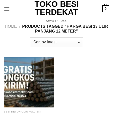
TOKO BESI
Skip
0
to
TERDEKAT
content
Mitra Hi Steel
HOME
/
PRODUCTS TAGGED “HARGA BESI 13 ULIR
PANJANG 12 METER”
BESI BETON ULIR FULL SNI