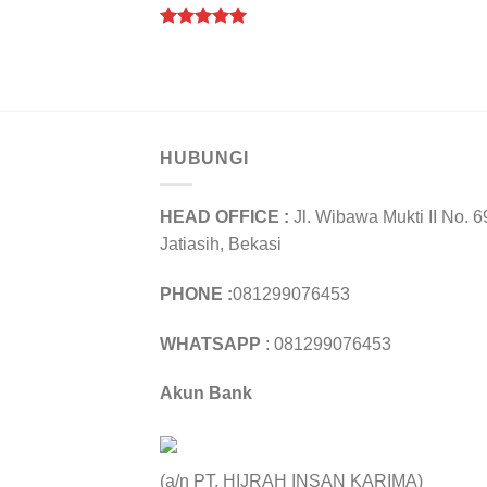
Rated
5.00
out of 5
HUBUNGI
HEAD OFFICE :
Jl. Wibawa Mukti II No. 6
Jatiasih, Bekasi
PHONE :
081299076453
WHATSAPP
: 081299076453
Akun Bank
(a/n PT. HIJRAH INSAN KARIMA)