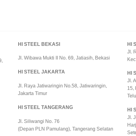
HI STEEL BEKASI
HI 
Jl. 
Jl. Wibawa Mukti II No. 69, Jatiasih, Bekasi
Kec
9,
HI STEEL JAKARTA
HI
Jl. 
Jl. Raya Jatiwaringin No.58, Jatiwaringin,
15,
Jakarta Timur
Tel
HI STEEL TANGERANG
HI 
Jl. 
Jl. Siliwangi No. 76
Harj
(Depan PLN Pamulang), Tangerang Selatan
Set