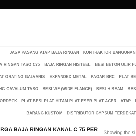
JASA PASANG ATAP BAJA RINGAN
KONTRAKTOR BANGUNAN 
A RINGAN TASO C75
BAJA RINGAN HISTEEL
BESI BETON ULIR F
AT GRATING GALVANIS
EXPANDED METAL
PAGAR BRC
PLAT B
NG GAVALUM TASO
BESI WF (WIDE FLANGE)
BESI H BEAM
BES
OORDECK
PLAT BESI PLAT HITAM PLAT ESER PLAT ACER
ATAP
BARANG KUSTOM
DISTRIBUTOR GYPSUM TERDEKA
GA BAJA RINGAN KANAL C 75 PER
Showing the si