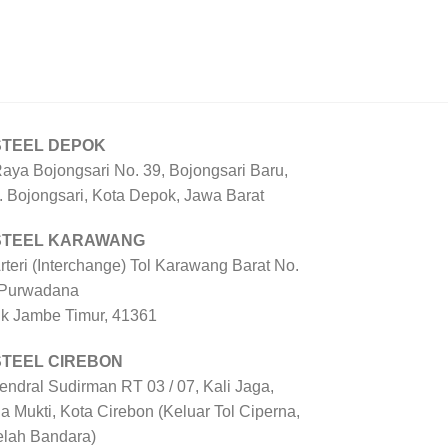
STEEL DEPOK
Raya Bojongsari No. 39, Bojongsari Baru,
. Bojongsari, Kota Depok, Jawa Barat
 STEEL KARAWANG
Arteri (Interchange) Tol Karawang Barat No.
 Purwadana
uk Jambe Timur, 41361
STEEL CIREBON
Jendral Sudirman RT 03 / 07, Kali Jaga,
a Mukti, Kota Cirebon (Keluar Tol Ciperna,
elah Bandara)